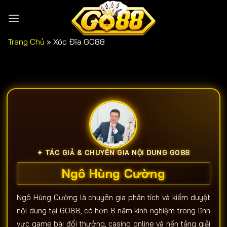
Bỏ
qua
nội
Trang Chủ
»
Xóc Đĩa GO88
dung
✦ TÁC GIẢ & CHUYÊN GIA NỘI DUNG GO88
Ngô Hùng Cường
Ngô Hùng Cường là chuyên gia phân tích và kiểm duyệt
nội dung tại GO88, có hơn 8 năm kinh nghiệm trong lĩnh
vực game bài đổi thưởng, casino online và nền tảng giải