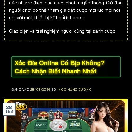
các nhược điểm của cách chơi truyền thống. Giờ đây
người chơi có thể tham gia đặt cược mọi lúc mọi nơi
chỉ với một thiết bị kết nối internet.
Giao diện và trải nghiệm người dùng tại sảnh cược
Thiết kế hình ảnh trong game được tối ưu hóa để
người chơi không bị mỏi mắt khi trải nghiệm lâu dài.
Các nút chức năng như đặt cược, chọn cửa hay lịch
Xóc Đĩa Online Có Bịp Không?
sử phiên đều được bố trí rất khoa học và dễ nhìn.
Cách Nhận Biết Nhanh Nhất
Điều này giúp ngay cả những người mới bắt đầu cũng
có thể làm quen với thao tác chỉ sau vài phút.
ĐĂNG VÀO
28/03/2026
BỞI
NGÔ HÙNG CƯỜNG
28
Th3