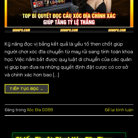
Xác nhận trả thưởng: Nếu kết quả trùng khớp với cửa
đã chọn, tiền thưởng sẽ cộng vào tài khoản ng
a
y.
Quy trình thanh toán nhanh chóng giúp bạn có thêm
vốn cho ván tiếp theo.
Kỹ năng đọc vị bảng kết quả là yếu tố then chốt giúp
người chơi xóc đĩa chuyển từ may rủi sang tính toán khoa
học. Việc nắm bắt được quy luật di chuyển của các quân
vị giúp bạn đưa ra những quyết định đặt cược có cơ sở
và chính xác hơn bao […]
TIẾP TỤC ĐỌC
→
Các bước diễn ra một ván chơi
Đăng trong
Xóc Đĩa GO88
Để lại bình luận
Cách đọc bảng lịch sử phiên để soi cầu
Bảng lịch sử phiên là công cụ quan trọng giúp người