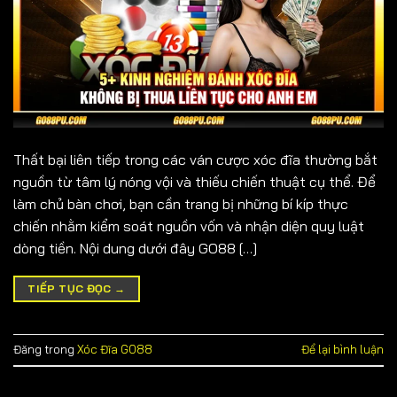
quả của từng ván đấu. Mọi mã hash đều được công
khai giúp người chơi có thể tự kiểm tra độ khách
quan của kết quả mở bát. Tỷ lệ chính xác và minh
bạch đạt mức 100% giúp loại bỏ hoàn toàn các mối lo
ngại về can thiệp hệ thống.
Cộng đồng 1 triệu thành viên hoạt động
Thất bại liên tiếp trong các ván cược xóc đĩa thường bắt
Sức hút của sảnh được chứng minh qua con số hơn 1
nguồn từ tâm lý nóng vội và thiếu chiến thuật cụ thể. Để
triệu tài khoản đăng ký và hoạt động thường xuyên.
làm chủ bàn chơi, bạn cần trang bị những bí kíp thực
Mỗi ngày có trung bình 50.000 lượt đặt cược diễn ra
chiến nhằm kiểm soát nguồn vốn và nhận diện quy luật
tại sảnh, tạo nên không khí sôi động kịch tính. Lượng
dòng tiền. Nội dung dưới đây GO88 […]
người chơi đông đảo chính là minh chứng rõ nhất cho
độ uy tín và chất lượng của hệ thống.
TIẾP TỤC ĐỌC
→
Hướng dẫn vào game xóc đĩa GO88
nhanh chóng
Đăng trong
Xóc Đĩa GO88
Để lại bình luận
Trò chơi đang trở thành một trong những trò chơi