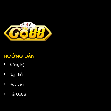
được yêu thích nhất trên nền tảng GO 88 nhờ lối
chơi đơn giản, nhanh gọn và đầy kịch tính. Chỉ với vài
thao tác cơ bản, người chơi đã có thể tham gia ngay
những ván cược hấp dẫn mọi lúc, mọi nơi.
HƯỚNG DẪN
Đăng ký
Nạp tiền
Cách truy cập và tham gia xóc đĩa GO88 nhanh
Rút tiền
Tải Go88
Bước 1: Truy cập trang chủ của GO88 chính thức
Người chơi cần tìm kiếm đường link chính thống để