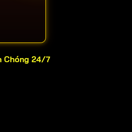
h Chóng 24/7