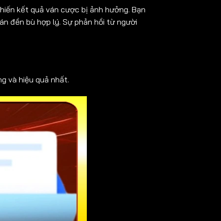
 khiến kết quả ván cược bị ảnh hưởng. Bạn
án đền bù hợp lý. Sự phản hồi từ người
ng và hiệu quả nhất.