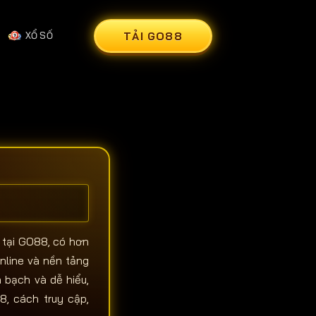
TẢI GO88
XỔ SỐ
 tại GO88, có hơn
nline và nền tảng
h bạch và dễ hiểu,
8, cách truy cập,