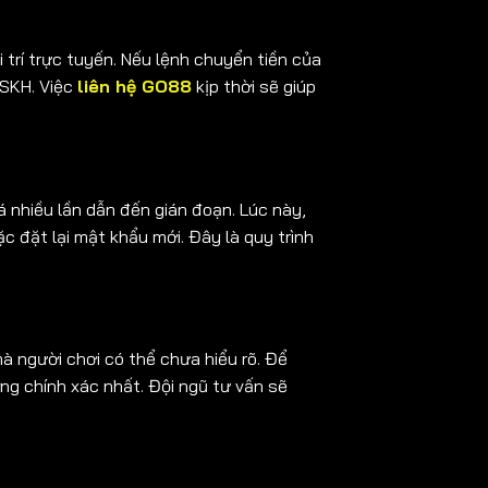
 trí trực tuyến. Nếu lệnh chuyển tiền của
CSKH. Việc
liên hệ GO88
kịp thời sẽ giúp
á nhiều lần dẫn đến gián đoạn. Lúc này,
c đặt lại mật khẩu mới. Đây là quy trình
à người chơi có thể chưa hiểu rõ. Để
ng chính xác nhất. Đội ngũ tư vấn sẽ