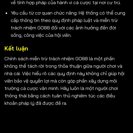
về tính hợp pháp của hành vi cá cược tại nơi cư trú.
Yêu cầu từ cơ quan chức năng: Hệ thống có thể cung
cấp thông tin theo quy định pháp luật và miễn trừ
trách nhiệm GO88 đối với các ảnh hưởng đến đời
sống, công việc của hội viên.
Kết luận
Chính sách miễn trừ trách nhiệm GO88 là một phần
không thể tách rời trong thỏa thuận giữa người chơi và
nhà cái. Việc hiểu rõ các quy định này không chỉ giúp hội
viên bảo vệ quyền lợi mà còn góp phần xây dựng môi
trường cá cược văn minh. Hãy luôn là một người chơi
thông thái bằng cách tuân thủ nghiêm túc các điều
khoản pháp lý đã được đề ra.