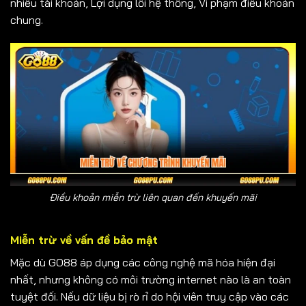
nhiều tài khoản, Lợi dụng lỗi hệ thống, Vi phạm điều khoản
chung.
Điều khoản miễn trừ liên quan đến khuyến mãi
Miễn trừ về vấn đề bảo mật
Mặc dù GO88 áp dụng các công nghệ mã hóa hiện đại
nhất, nhưng không có môi trường internet nào là an toàn
tuyệt đối. Nếu dữ liệu bị rò rỉ do hội viên truy cập vào các