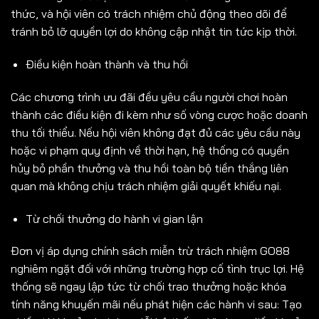
thức, và hội viên có trách nhiệm chủ động theo dõi để
tránh bỏ lỡ quyền lợi do không cập nhật tin tức kịp thời.
Điều kiện hoàn thành và thu hồi
Các chương trình ưu đãi đều yêu cầu người chơi hoàn
thành các điều kiện đi kèm như số vòng cược hoặc doanh
thu tối thiểu. Nếu hội viên không đạt đủ các yêu cầu này
hoặc vi phạm quy định về thời hạn, hệ thống có quyền
hủy bỏ phần thưởng và thu hồi toàn bộ tiền thắng liên
quan mà không chịu trách nhiệm giải quyết khiếu nại.
Từ chối thưởng do hành vi gian lận
Đơn vị áp dụng chính sách miễn trừ trách nhiệm GO88
nghiêm ngặt đối với những trường hợp cố tình trục lợi. Hệ
thống sẽ ngay lập tức từ chối trao thưởng hoặc khóa
tính năng khuyến mãi nếu phát hiện các hành vi sau: Tạo