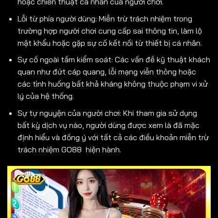
hoặc chiến thuật cá nhân của người chơi.
Lỗi từ phía người dùng: Miễn trừ trách nhiệm trong
trường hợp người chơi cung cấp sai thông tin, làm lộ
mật khẩu hoặc gặp sự cố kết nối từ thiết bị cá nhân.
Sự cố ngoài tầm kiểm soát: Các vấn đề kỹ thuật khách
quan như đứt cáp quang, lỗi mạng viễn thông hoặc
các tình huống bất khả kháng không thuộc phạm vi xử
lý của hệ thống.
Sự tự nguyện của người chơi: Khi tham gia sử dụng
bất kỳ dịch vụ nào, người dùng được xem là đã mặc
định hiểu và đồng ý với tất cả các điều khoản miễn trừ
trách nhiệm GO88 hiện hành.