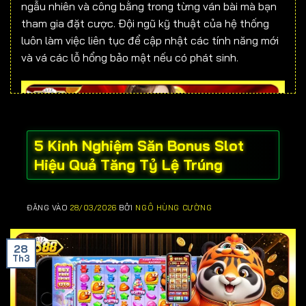
ngẫu nhiên và công bằng trong từng ván bài mà bạn
tham gia đặt cược. Đội ngũ kỹ thuật của hệ thống
luôn làm việc liên tục để cập nhật các tính năng mới
và vá các lỗ hổng bảo mật nếu có phát sinh.
5 Kinh Nghiệm Săn Bonus Slot
Hiệu Quả Tăng Tỷ Lệ Trúng
ĐĂNG VÀO
28/03/2026
BỞI
NGÔ HÙNG CƯỜNG
Tổng quan về hệ thống trò chơi Casino GO88
28
Th3
Danh sách trò chơi tiêu biểu của Casino
GO88
Hệ thống sảnh cược mang đến sự đa dạng về loại