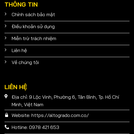
THÔNG TIN
những đỉnh cao mới cùng chúng tôi.
Chính sách bảo mật
Điều khoản sử dụng
Miễn trừ trách nhiệm
Liên hệ
Về chúng tôi
LIÊN HỆ
Địa chỉ: 9 Lộc Vinh, Phường 6, Tân Bình, Tp. Hồ Chí
Minh, Việt Nam
Website: https://altogrado.com.co/
Hotline: 0978 421 653