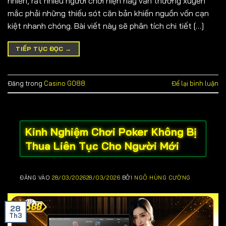
nhiên, rất nhiều người chơi hiện nay vẫn thường xuyên
kênh liên lạc. Với thời gian phản hồi trung bình dưới
mắc phải những thiếu sót căn bản khiến nguồn vốn cạn
30 giây, mọi vấn đề về kỹ thuật hay giao dịch đều
kiệt nhanh chóng. Bài viết này sẽ phân tích chi tiết […]
được xử lý nhanh chóng nhất. Sự tận tâm này đã
góp phần tạo nên một môi trường cá cược văn minh
TIẾP TỤC ĐỌC
→
và thân thiện tuyệt đối tại hệ thống.
Cách đăng ký và tham gia Casino GO88
Đăng trong
Casino GO88
Để lại bình luận
Việc trở thành thành viên chính thức của chúng tôi
vô cùng đơn giản và nhanh chóng với các bước
hướng dẫn chi tiết ngay sau đây.
Kinh Nghiệm Chơi Poker Không Bị
Thua Liên Tục Cho Người Mới
ĐĂNG VÀO
28/03/2026
28/03/2026
BỞI
NGÔ HÙNG CƯỜNG
28
Th3