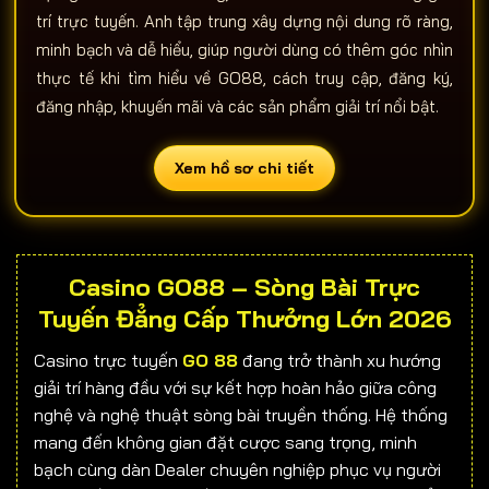
trí trực tuyến. Anh tập trung xây dựng nội dung rõ ràng,
minh bạch và dễ hiểu, giúp người dùng có thêm góc nhìn
thực tế khi tìm hiểu về GO88, cách truy cập, đăng ký,
đăng nhập, khuyến mãi và các sản phẩm giải trí nổi bật.
Xem hồ sơ chi tiết
Casino GO88 – Sòng Bài Trực
Tuyến Đẳng Cấp Thưởng Lớn 2026
Casino trực tuyến
GO 88
đang trở thành xu hướng
giải trí hàng đầu với sự kết hợp hoàn hảo giữa công
nghệ và nghệ thuật sòng bài truyền thống. Hệ thống
mang đến không gian đặt cược sang trọng, minh
bạch cùng dàn Dealer chuyên nghiệp phục vụ người