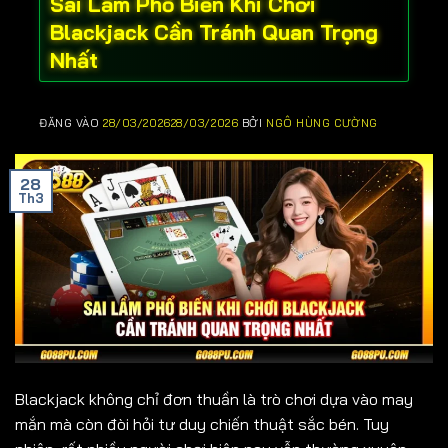
Sai Lầm Phổ Biến Khi Chơi
vốn và có thêm cơ hội để xoay chuyển tình thế trong
Blackjack Cần Tránh Quan Trọng
những ván bài tiếp theo. Hệ thống luôn ưu tiên lợi ích
Nhất
khách hàng để tạo ra động lực giải trí lâu dài cho
cộng đồng game thủ.
ĐĂNG VÀO
28/03/2026
28/03/2026
BỞI
NGÔ HÙNG CƯỜNG
Bảo mật dữ liệu an toàn 100%
Hệ thống sử dụng công nghệ mã hóa SSL 256 bit
28
Th3
hiện đại bậc nhất để bảo vệ thông tin cá nhân và số
dư của khách hàng. Mọi dữ liệu giao dịch đều được
bảo vệ qua 3 lớp tường lửa nghiêm ngặt giúp ngăn
chặn mọi hành vi xâm nhập trái phép. Người chơi tại
Casino GO88 có thể hoàn toàn yên tâm tận hưởng
những giây phút thư giãn mà không lo rò rỉ danh tính.
Hỗ trợ khách hàng chuyên nghiệp 24/7
Blackjack không chỉ đơn thuần là trò chơi dựa vào may
Đội ngũ tư vấn viên được đào tạo bài bản luôn túc
mắn mà còn đòi hỏi tư duy chiến thuật sắc bén. Tuy
trực 24 trên 7 để giải quyết mọi thắc mắc qua nhiều