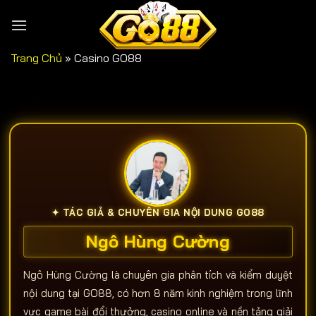
Bỏ
qua
nội
Trang Chủ
»
Casino GO88
dung
✦ TÁC GIẢ & CHUYÊN GIA NỘI DUNG GO88
Ngô Hùng Cường
Ngô Hùng Cường là chuyên gia phân tích và kiểm duyệt
nội dung tại GO88, có hơn 8 năm kinh nghiệm trong lĩnh
vực game bài đổi thưởng, casino online và nền tảng giải