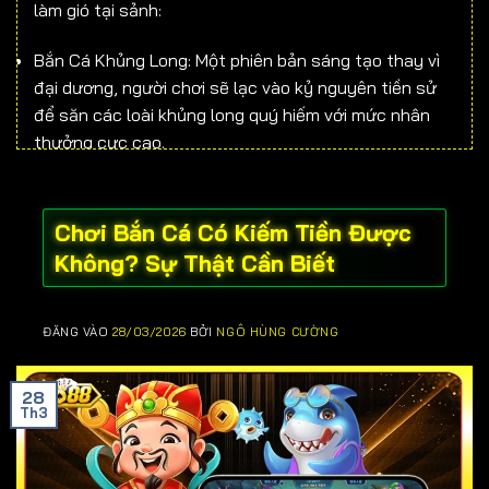
làm gió tại sảnh:
Bắn Cá Khủng Long: Một phiên bản sáng tạo thay vì
đại dương, người chơi sẽ lạc vào kỷ nguyên tiền sử
để săn các loài khủng long quý hiếm với mức nhân
thưởng cực cao.
Ngũ Long Bắn Cá: Tựa game mang phong cách thần
thoại với sự xuất hiện của các loại Boss Rồng, cho
Chơi Bắn Cá Có Kiếm Tiền Được
phép người chơi kết hợp kỹ năng và chiến thuật để
Không? Sự Thật Cần Biết
săn hũ Jackpot.
Bắn Cá Tiên: Trò chơi kinh điển với hình ảnh bắt mắt,
nhiều loài cá màu sắc và lối chơi đơn giản, phù hợp
ĐĂNG VÀO
28/03/2026
BỞI
NGÔ HÙNG CƯỜNG
cho cả người mới bắt đầu.
Hải Tặc Bắn Cá: Tập trung vào các màn đối đầu gay
28
Th3
cấn với tàu hải tặc và quái vật biển khổng lồ, mang lại
cảm giác chinh phục mạnh mẽ.
Tính năng Cua Laser & Ngư Lôi: Các vũ khí đặc biệt