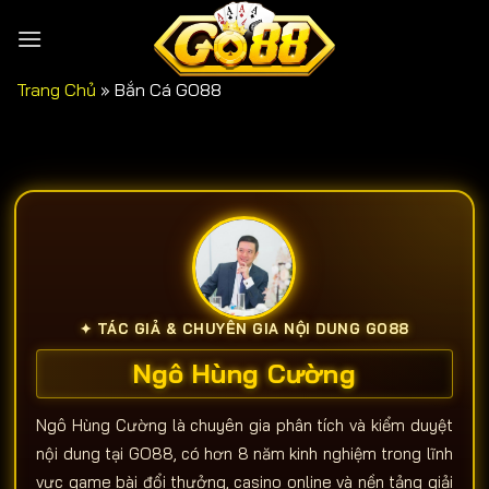
Bỏ
qua
nội
Trang Chủ
»
Bắn Cá GO88
dung
✦ TÁC GIẢ & CHUYÊN GIA NỘI DUNG GO88
Ngô Hùng Cường
Ngô Hùng Cường là chuyên gia phân tích và kiểm duyệt
nội dung tại GO88, có hơn 8 năm kinh nghiệm trong lĩnh
vực game bài đổi thưởng, casino online và nền tảng giải