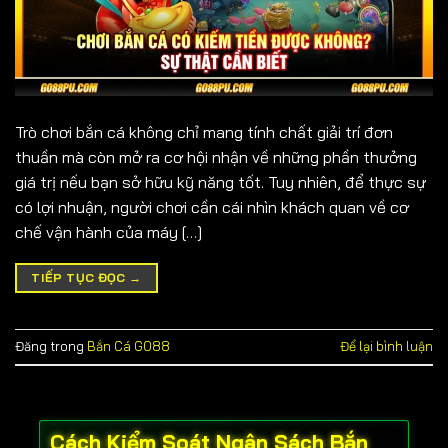
giúp quét sạch mục tiêu trên diện rộng, tối ưu hóa
lượng xu thu về trong thời gian ngắn.
Sảnh Thử Thách & Đối Kháng: Nơi các game thủ có
thể so tài trực tiếp với nhau để tranh giành thứ hạng
trên bảng xếp hạng và nhận thưởng thêm hàng tuần.
Trò chơi bắn cá không chỉ mang tính chất giải trí đơn
thuần mà còn mở ra cơ hội nhận về những phần thưởng
giá trị nếu bạn sở hữu kỹ năng tốt. Tuy nhiên, để thực sự
có lợi nhuận, người chơi cần cái nhìn khách quan về cơ
chế vận hành của máy […]
TIẾP TỤC ĐỌC
→
Đăng trong
Bắn Cá GO88
Để lại bình luận
Tổng quan về sảnh bắn cá GO88
Điểm cuốn hút trong gameplay bắn cá
Cách Kiểm Soát Ngân Sách Bắn