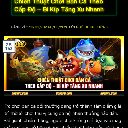
dịch đều được mã hóa an toàn giúp người chơi yên
Chiến Thuật Chơi Bắn Cá Theo
tâm tận hưởng trải nghiệm mà không lo lắng về vấn
Cấp Độ – Bí Kíp Tăng Xu Nhanh
đề bảo mật.
Những yếu tố giúp Bắn Cá GO88 thu
ĐĂNG VÀO
28/03/2026
28/03/2026
BỞI
NGÔ HÙNG CƯỜNG
hút người chơi
Sự thành công của bắn cá GO88 không đến từ sự
28
Th3
ngẫu nhiên mà là kết quả của một quá trình tối ưu
hóa trải nghiệm người dùng liên tục. Dưới đây là
những lý do giải thích tại sao hàng triệu game thủ lại
lựa chọn đây là điểm dừng chân lý tưởng mỗi ngày.
Yếu tố
Đặc điểm chi tiết
Lợi ích cho người chơi
sức hút
Công nghệ 3D mô
Mang lại cảm giác thư
Trò chơi bắn cá đổi thưởng đang trở thành tâm điểm giải
Đồ họa
phỏng đại dương sống
giãn và trải nghiệm thị
và Âm
động, hiệu ứng cháy
trí nhờ lối chơi thú vị cùng cơ hội nhận thưởng hấp dẫn.
giác mãn nhãn như
thanh
nổ và âm thanh sóng
đang ở dưới đáy biển.
Để giành chiến thắng, người chơi không chỉ dựa vào may
biển chân thực.
mắn mà cần sở hữu những chiến thuật chơi bắn cá thông