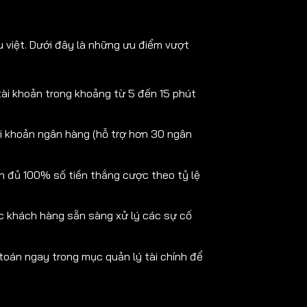
u việt. Dưới đây là những ưu điểm vượt
tài khoản trong khoảng từ 5 đến 15 phút
ài khoản ngân hàng (hỗ trợ hơn 30 ngân
ận đủ 100% số tiền thắng cược theo tỷ lệ
sóc khách hàng sẵn sàng xử lý các sự cố
h toán ngay trong mục quản lý tài chính để