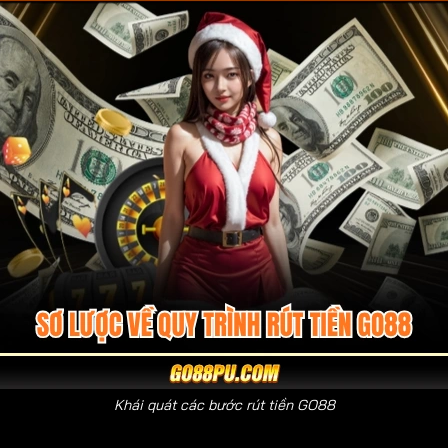
Khái quát các bước rút tiền GO88