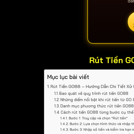
đă
Rút Tiền G
Mục lục bài viết
Rút Tiền GO88 – Hướng Dẫn Chi Tiết Xử
Bao quát về quy trình rút tiền GO88
Những điểm nổi bật khi rút tiền từ GO
Danh mục phương thức rút tiền GO88
Cách rút tiền GO88 từng bước cụ thể
Bước 1: Truy cập và chọn “Rút tiền”
Bước 2: Lựa chọn hình thức và nhập th
Bước 3: Nhập số tiền và kiểm tra hạn 