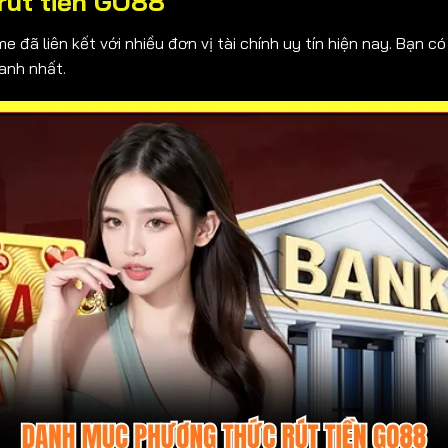
rút tiền GO88
e đã liên kết với nhiều đơn vị tài chính uy tín hiện nay. Bạn 
anh nhất.