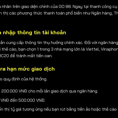
 nhân trên giao diện chính của GO 88. Ngay tại thanh công c
ển thị các phương thức thanh toán phổ biến như Ngân hàng, T
 nhập thông tin tài khoản
ần cung cấp thông tin thụ hưởng chính xác. Đối với ngân hàn
ới thẻ cào, bạn chọn 1 trong 3 nhà mạng lớn là Viettel, Vinaph
C20 để tránh mất tiền oan.
tra hạn mức giao dịch
eo quy định của hệ thống.
à 200.000 VNĐ cho mỗi lần giao dịch qua ngân hàng.
0 VNĐ đến 500.000 VNĐ.
ển thị tỷ giá tương ứng nếu bạn rút bằng tiền ảo hoặc thẻ cào 