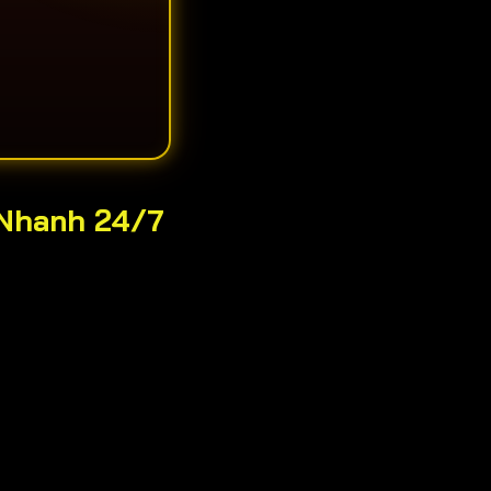
 Nhanh 24/7