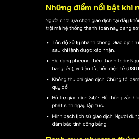
Những điểm nổi bật khi r
Người chơi lựa chọn giao dịch tại đây kh
trội mà hệ thống thanh toán này đang sở
Tốc độ xử lý nhanh chóng: Giao dịch r
sau khi lệnh được xác nhận.
Đa dạng phương thức thanh toán: Người
hàng lớn), ví điện tử, tiền điện tử (US
Không thu phí giao dịch: Chúng tôi ca
quy đổi.
Hỗ trợ giao dịch 24/7: Hệ thống vận hà
phát sinh ngay lập tức.
Minh bạch lịch sử giao dịch: Người dùn
đảm bảo tính công bằng.