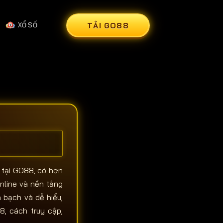
TẢI GO88
XỔ SỐ
 tại GO88, có hơn
nline và nền tảng
h bạch và dễ hiểu,
8, cách truy cập,