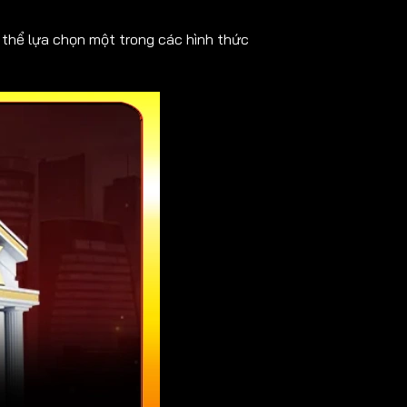
có thể lựa chọn một trong các hình thức