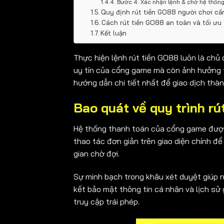
Bước 4: Xác nhận lệnh & chờ hệ thống
Quy định rút tiền GO88 người chơi c
Cách rút tiền GO88 an toàn và tối ưu 
Kết luận
Thực hiện lệnh rút tiền GO88 luôn là ch
uy tín của cổng game mà còn ảnh hưởng tr
hướng dẫn chi tiết nhất để giao dịch thà
Bao quát về quy trình rú
Hệ thống thanh toán của cổng game được t
thao tác đơn giản trên giao diện chính để
gian chờ đợi.
Sự minh bạch trong khâu xét duyệt giúp 
kết bảo mật thông tin cá nhân và lịch sử 
truy cập trái phép.