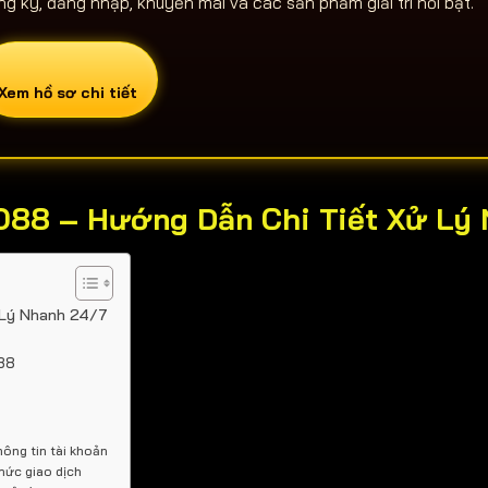
ng ký, đăng nhập, khuyến mãi và các sản phẩm giải trí nổi bật.
Xem hồ sơ chi tiết
O88 – Hướng Dẫn Chi Tiết Xử Lý
 Lý Nhanh 24/7
 88
ông tin tài khoản
mức giao dịch